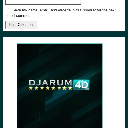
Save my name, email, and website in this browser for the next
time I comment.