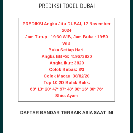
PREDIKSI TOGEL DUBAI
PREDIKSI Angka Jitu DUBAI, 17 November
2024
Jam Tutup : 19:30 WIB, Jam Buka : 19:50
WIB
Buka Setiap Hari.
Angka BBFS: 419673820
Angka Ikut: 3820
Colok Bebas: 8/3
Colok Macau: 38/82/20
Top 10 2D Bolak Balik:
68* 13* 20* 47* 97* 43* 98* 16* 80* 76*
Shio: Ayam
DAFTAR BANDAR TERBAIK ASIA SAAT INI