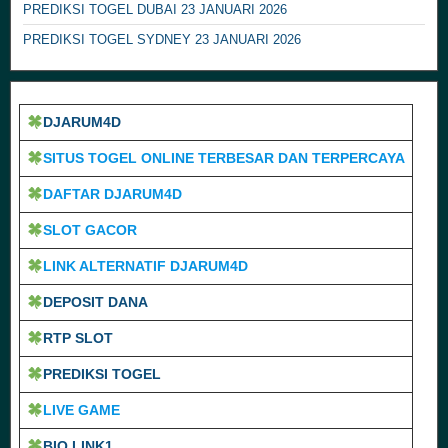
PREDIKSI TOGEL DUBAI 23 JANUARI 2026
PREDIKSI TOGEL SYDNEY 23 JANUARI 2026
DJARUM4D
SITUS TOGEL ONLINE TERBESAR DAN TERPERCAYA
DAFTAR DJARUM4D
SLOT GACOR
LINK ALTERNATIF DJARUM4D
DEPOSIT DANA
RTP SLOT
PREDIKSI TOGEL
LIVE GAME
BIO LINK1