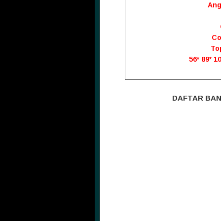
Ang
Co
To
56* 89* 10
DAFTAR BAND