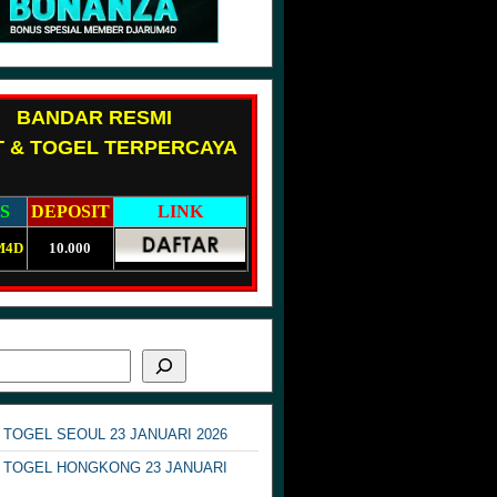
BANDAR RESMI
T & TOGEL TERPERCAYA
S
DEPOSIT
LINK
M4D
10.000
 TOGEL SEOUL 23 JANUARI 2026
 TOGEL HONGKONG 23 JANUARI