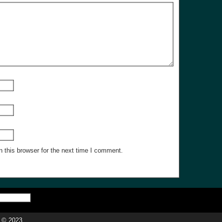
 this browser for the next time I comment.
© 2023