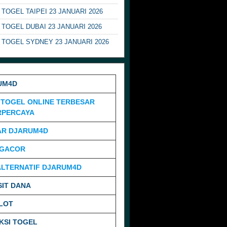
 TOGEL TAIPEI 23 JANUARI 2026
 TOGEL DUBAI 23 JANUARI 2026
 TOGEL SYDNEY 23 JANUARI 2026
UM4D
 TOGEL ONLINE TERBESAR
RPERCAYA
AR DJARUM4D
 GACOR
ALTERNATIF DJARUM4D
SIT DANA
SLOT
KSI TOGEL