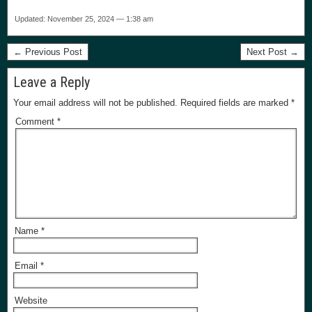
Updated: November 25, 2024 — 1:38 am
← Previous Post
Next Post →
Leave a Reply
Your email address will not be published.
Required fields are marked
*
Comment
*
Name
*
Email
*
Website