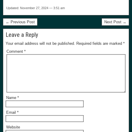
Updated: November 27, 2024 — 3:51 am
← Previous Post
Next Post →
Leave a Reply
Your email address will not be published.
Required fields are marked
*
Comment
*
Name
*
Email
*
Website