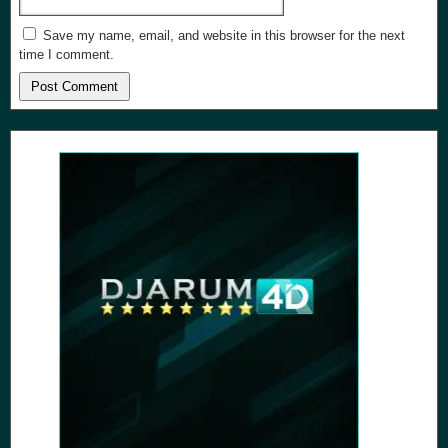
Save my name, email, and website in this browser for the next
time I comment.