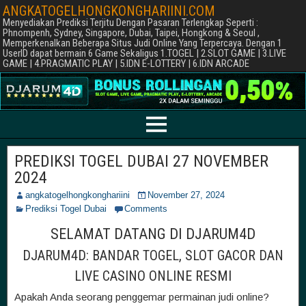
ANGKATOGELHONGKONGHARIINI.COM
Menyediakan Prediksi Terjitu Dengan Pasaran Terlengkap Seperti :
Phnompenh, Sydney, Singapore, Dubai, Taipei, Hongkong & Seoul ,
Memperkenalkan Beberapa Situs Judi Online Yang Terpercaya. Dengan 1
UserID dapat bermain 6 Game Sekaligus 1.TOGEL | 2.SLOT GAME | 3.LIVE
GAME | 4.PRAGMATIC PLAY | 5.IDN E-LOTTERY | 6.IDN ARCADE
PREDIKSI TOGEL DUBAI 27 NOVEMBER
2024
angkatogelhongkonghariini
November 27, 2024
Prediksi Togel Dubai
Comments
SELAMAT DATANG DI DJARUM4D
DJARUM4D: BANDAR TOGEL, SLOT GACOR DAN
LIVE CASINO ONLINE RESMI
Apakah Anda seorang penggemar permainan judi online?