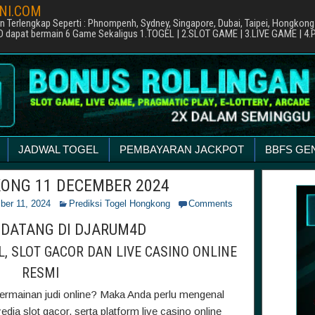
NI.COM
n Terlengkap Seperti : Phnompenh, Sydney, Singapore, Dubai, Taipei, Hongkon
rID dapat bermain 6 Game Sekaligus 1.TOGEL | 2.SLOT GAME | 3.LIVE GAME | 4
JADWAL TOGEL
PEMBAYARAN JACKPOT
BBFS GE
KONG 11 DECEMBER 2024
er 11, 2024
Prediksi Togel Hongkong
Comments
 DATANG DI DJARUM4D
, SLOT GACOR DAN LIVE CASINO ONLINE
RESMI
rmainan judi online? Maka Anda perlu mengenal
dia slot gacor, serta platform live casino online