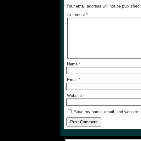
Your email address will not be published.
Comment
*
Name
*
Email
*
Website
Save my name, email, and website in