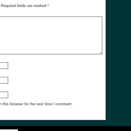
Required fields are marked
*
 this browser for the next time I comment.