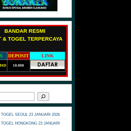
BANDAR RESMI
T & TOGEL TERPERCAYA
S
DEPOSIT
LINK
M4D
10.000
 TOGEL SEOUL 23 JANUARI 2026
 TOGEL HONGKONG 23 JANUARI