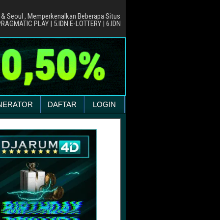
g & Seoul , Memperkenalkan Beberapa Situs
.PRAGMATIC PLAY | 5.IDN E-LOTTERY | 6.IDN
NERATOR
DAFTAR
LOGIN