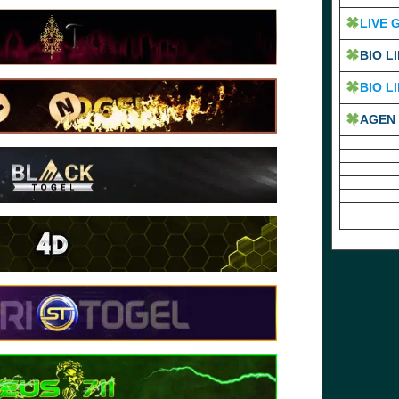
LIVE 
BIO L
BIO L
AGEN