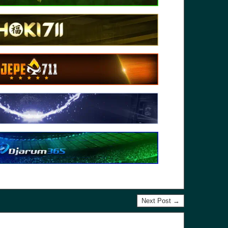
Next Post →