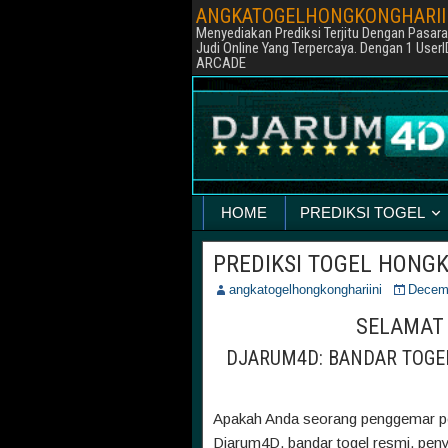
ANGKATOGELHONGKONGHARII
Menyediakan Prediksi Terjitu Dengan Pasara
Judi Online Yang Terpercaya. Dengan 1 Use
ARCADE
HOME
PREDIKSI TOGEL
PREDIKSI TOGEL HONG
angkatogelhongkonghariini
Decemb
SELAMAT
DJARUM4D: BANDAR TOGEL
Apakah Anda seorang penggemar pe
Djarum4D, bandar togel resmi, penye