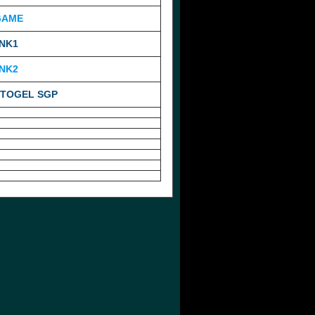
GAME
INK1
INK2
 TOGEL SGP