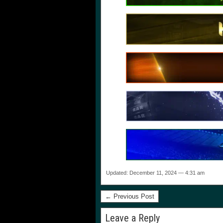
Updated: December 11, 2024 — 4:31 am
← Previous Post
Leave a Reply