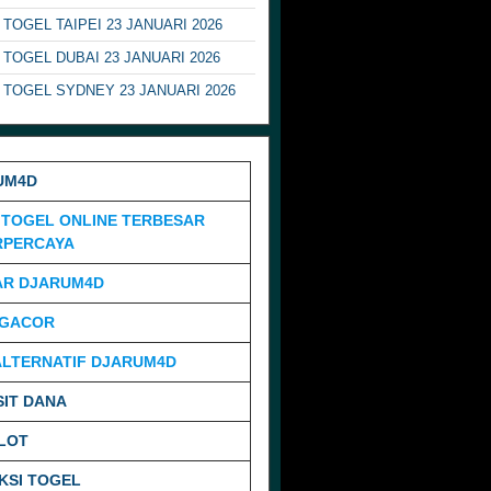
 TOGEL TAIPEI 23 JANUARI 2026
 TOGEL DUBAI 23 JANUARI 2026
 TOGEL SYDNEY 23 JANUARI 2026
UM4D
 TOGEL ONLINE TERBESAR
RPERCAYA
AR DJARUM4D
 GACOR
ALTERNATIF DJARUM4D
SIT DANA
SLOT
KSI TOGEL