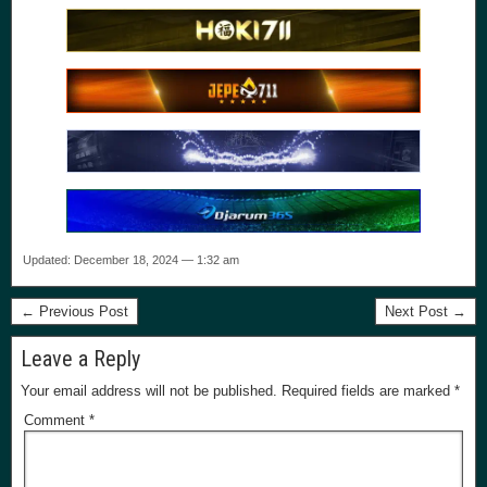
Updated: December 18, 2024 — 1:32 am
← Previous Post
Next Post →
Leave a Reply
Your email address will not be published.
Required fields are marked
*
Comment
*