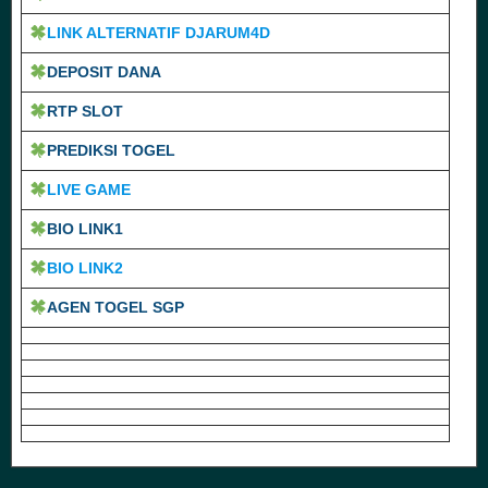
LINK ALTERNATIF DJARUM4D
DEPOSIT DANA
RTP SLOT
PREDIKSI TOGEL
LIVE GAME
BIO LINK1
BIO LINK2
AGEN TOGEL SGP