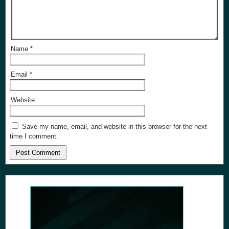
Name
*
Email
*
Website
Save my name, email, and website in this browser for the next
time I comment.