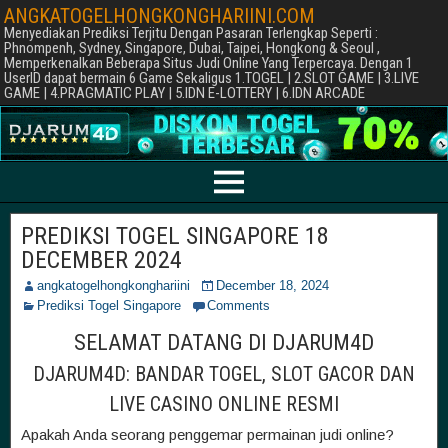
ANGKATOGELHONGKONGHARIINI.COM
Menyediakan Prediksi Terjitu Dengan Pasaran Terlengkap Seperti :
Phnompenh, Sydney, Singapore, Dubai, Taipei, Hongkong & Seoul ,
Memperkenalkan Beberapa Situs Judi Online Yang Terpercaya. Dengan 1
UserID dapat bermain 6 Game Sekaligus 1.TOGEL | 2.SLOT GAME | 3.LIVE
GAME | 4.PRAGMATIC PLAY | 5.IDN E-LOTTERY | 6.IDN ARCADE
PREDIKSI TOGEL SINGAPORE 18
DECEMBER 2024
angkatogelhongkonghariini
December 18, 2024
Prediksi Togel Singapore
Comments
SELAMAT DATANG DI DJARUM4D
DJARUM4D: BANDAR TOGEL, SLOT GACOR DAN
LIVE CASINO ONLINE RESMI
Apakah Anda seorang penggemar permainan judi online?