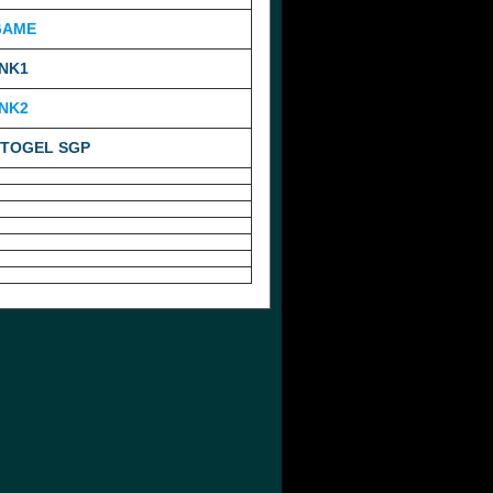
GAME
INK1
INK2
 TOGEL SGP