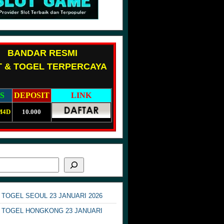
BANDAR RESMI
T & TOGEL TERPERCAYA
S
DEPOSIT
LINK
M4D
10.000
 TOGEL SEOUL 23 JANUARI 2026
 TOGEL HONGKONG 23 JANUARI