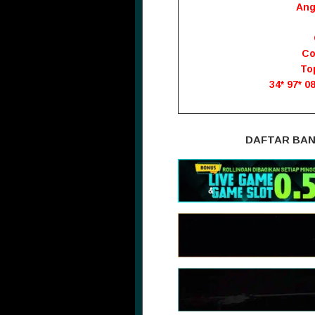
Ang
Co
To
34* 97* 08
DAFTAR BAND