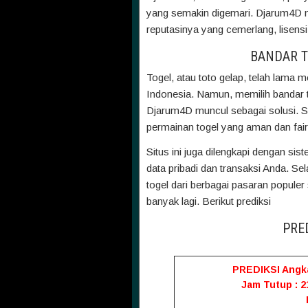
yang semakin digemari. Djarum4D me
reputasinya yang cemerlang, lisensi
BANDAR 
Togel, atau toto gelap, telah lama m
Indonesia. Namun, memilih bandar to
Djarum4D muncul sebagai solusi. 
permainan togel yang aman dan fair
Situs ini juga dilengkapi dengan s
data pribadi dan transaksi Anda. Se
togel dari berbagai pasaran popule
banyak lagi. Berikut prediksi
PRED
PREDIKSI Angka
Jam Tutup : 2