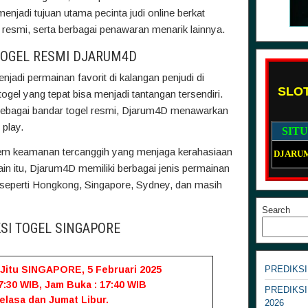
njadi tujuan utama pecinta judi online berkat
 resmi, serta berbagai penawaran menarik lainnya.
TOGEL RESMI DJARUM4D
enjadi permainan favorit di kalangan penjudi di
SLO
gel yang tepat bisa menjadi tantangan tersendiri.
Sebagai bandar togel resmi, Djarum4D menawarkan
 play.
SITU
istem keamanan tercanggih yang menjaga kerahasiaan
DJARU
lain itu, Djarum4D memiliki berbagai jenis permainan
r seperti Hongkong, Singapore, Sydney, dan masih
Search
SI TOGEL SINGAPORE
Jitu SINGAPORE, 5 Februari 2025
PREDIKSI
7:30 WIB, Jam Buka : 17:40 WIB
PREDIKSI
Selasa dan Jumat Libur.
2026