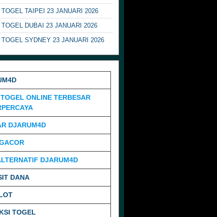
 TOGEL TAIPEI 23 JANUARI 2026
 TOGEL DUBAI 23 JANUARI 2026
 TOGEL SYDNEY 23 JANUARI 2026
UM4D
 TOGEL ONLINE TERBESAR
RPERCAYA
AR DJARUM4D
 GACOR
ALTERNATIF DJARUM4D
SIT DANA
SLOT
KSI TOGEL