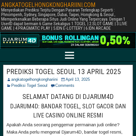
ANGKATOGELHONGKONGHARIINI.COM
Menyediakan Prediksi Terjitu Dengan Pasaran Terlengkap Seperti :
Phnompenh, Sydney, Singapore, Dubai, Taipei, Hongkong & Seoul ,
Memperkenalkan Beberapa Situs Judi Online Yang Terpercaya. Dengan 1
UserID dapat bermain 6 Game Sekaligus 1.TOGEL | 2.SLOT GAME | 3.LIVE
GAME | 4.PRAGMATIC PLAY | 5.IDN E-LOTTERY | 6.IDN ARCADE
PREDIKSI TOGEL SEOUL 13 APRIL 2025
angkatogelhongkonghariini
April 13, 2025
Prediksi Togel Seoul
Comments
SELAMAT DATANG DI DJARUM4D
DJARUM4D: BANDAR TOGEL, SLOT GACOR DAN
LIVE CASINO ONLINE RESMI
Apakah Anda seorang penggemar permainan judi online?
Maka Anda perlu mengenal Djarum4D, bandar togel resmi,