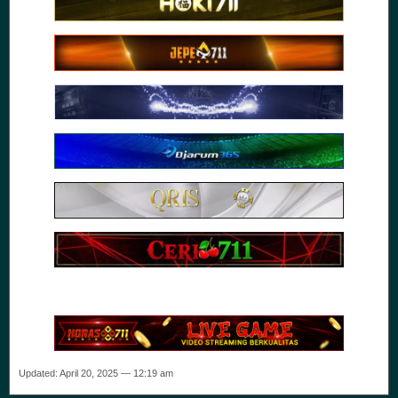
Updated: April 20, 2025 — 12:19 am