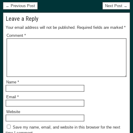
← Previous Post
Next Post →
Leave a Reply
Your email address will not be published.
Required fields are marked
*
Comment
*
Name
*
Email
*
Website
Save my name, email, and website in this browser for the next
time I comment.