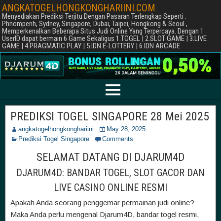
ANGKATOGELHONGKONGHARIINI.COM
Menyediakan Prediksi Terjitu Dengan Pasaran Terlengkap Seperti :
Phnompenh, Sydney, Singapore, Dubai, Taipei, Hongkong & Seoul ,
Memperkenalkan Beberapa Situs Judi Online Yang Terpercaya. Dengan 1
UserID dapat bermain 6 Game Sekaligus 1.TOGEL | 2.SLOT GAME | 3.LIVE
GAME | 4.PRAGMATIC PLAY | 5.IDN E-LOTTERY | 6.IDN ARCADE
PREDIKSI TOGEL SINGAPORE 28 Mei 2025
angkatogelhongkonghariini
May 28, 2025
Prediksi Togel Singapore
Comments
SELAMAT DATANG DI DJARUM4D
DJARUM4D: BANDAR TOGEL, SLOT GACOR DAN
LIVE CASINO ONLINE RESMI
Apakah Anda seorang penggemar permainan judi online?
Maka Anda perlu mengenal Djarum4D, bandar togel resmi,