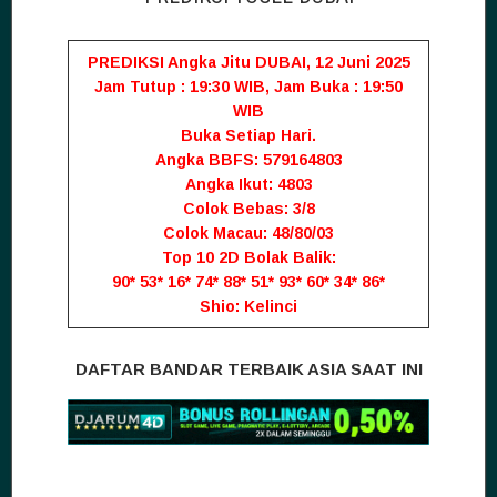
PREDIKSI Angka Jitu DUBAI, 12 Juni 2025
Jam Tutup : 19:30 WIB, Jam Buka : 19:50
WIB
Buka Setiap Hari.
Angka BBFS: 579164803
Angka Ikut: 4803
Colok Bebas: 3/8
Colok Macau: 48/80/03
Top 10 2D Bolak Balik:
90* 53* 16* 74* 88* 51* 93* 60* 34* 86*
Shio: Kelinci
DAFTAR BANDAR TERBAIK ASIA SAAT INI