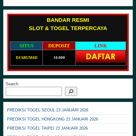
BANDAR RESMI
SLOT & TOGEL TERPERCAYA
SITUS
DEPOSIT
LINK
DJARUM4D
10.000
Search
PREDIKSI TOGEL SEOUL 23 JANUARI 2026
PREDIKSI TOGEL HONGKONG 23 JANUARI 2026
PREDIKSI TOGEL TAIPEI 23 JANUARI 2026