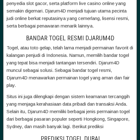
penyedia slot gacor, serta platform live casino online yang
semakin digemari. Djarum4D menjadi tujuan utama pecinta
judi online berkat reputasinya yang cemerlang, lisensi resmi,
serta berbagai penawaran menarik lainnya.
BANDAR TOGEL RESMI DJARUM4D
Togel, atau toto gelap, telah lama menjadi permainan favorit di
kalangan penjudi di Indonesia. Namun, memilih bandar togel
yang tepat bisa menjadi tantangan tersendiri. Djarum4D
muncul sebagai solusi. Sebagai bandar togel resmi,
Djarum4D menawarkan permainan togel yang aman dan fair
play.
Situs ini juga dilengkapi dengan sistem keamanan tercanggih
yang menjaga kerahasiaan data pribadi dan transaksi Anda.
Selain itu, Djarum4D memiliki berbagai jenis permainan togel
dari berbagai pasaran populer seperti Hongkong, Singapore,
Sydney, dan masih banyak lagi. Berikut prediksi
PREDIKSI TOGEL DUBAI