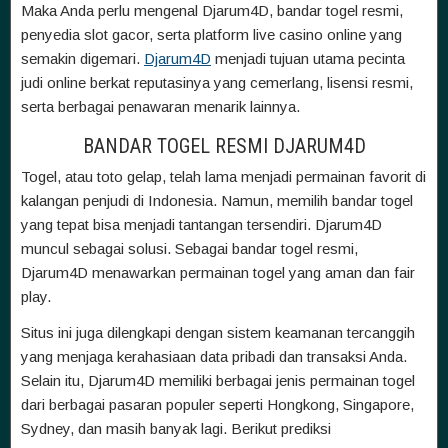
Maka Anda perlu mengenal Djarum4D, bandar togel resmi,
penyedia slot gacor, serta platform live casino online yang
semakin digemari.
Djarum4D
menjadi tujuan utama pecinta
judi online berkat reputasinya yang cemerlang, lisensi resmi,
serta berbagai penawaran menarik lainnya.
BANDAR TOGEL RESMI DJARUM4D
Togel, atau toto gelap, telah lama menjadi permainan favorit di
kalangan penjudi di Indonesia. Namun, memilih bandar togel
yang tepat bisa menjadi tantangan tersendiri. Djarum4D
muncul sebagai solusi. Sebagai bandar togel resmi,
Djarum4D menawarkan permainan togel yang aman dan fair
play.
Situs ini juga dilengkapi dengan sistem keamanan tercanggih
yang menjaga kerahasiaan data pribadi dan transaksi Anda.
Selain itu, Djarum4D memiliki berbagai jenis permainan togel
dari berbagai pasaran populer seperti Hongkong, Singapore,
Sydney, dan masih banyak lagi. Berikut prediksi