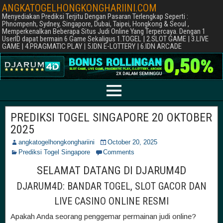
ANGKATOGELHONGKONGHARIINI.COM
Menyediakan Prediksi Terjitu Dengan Pasaran Terlengkap Seperti :
Phnompenh, Sydney, Singapore, Dubai, Taipei, Hongkong & Seoul ,
Memperkenalkan Beberapa Situs Judi Online Yang Terpercaya. Dengan 1
UserID dapat bermain 6 Game Sekaligus 1.TOGEL | 2.SLOT GAME | 3.LIVE
GAME | 4.PRAGMATIC PLAY | 5.IDN E-LOTTERY | 6.IDN ARCADE
PREDIKSI TOGEL SINGAPORE 20 OKTOBER
2025
angkatogelhongkonghariini
October 20, 2025
Prediksi Togel Singapore
Comments
SELAMAT DATANG DI DJARUM4D
DJARUM4D: BANDAR TOGEL, SLOT GACOR DAN
LIVE CASINO ONLINE RESMI
Apakah Anda seorang penggemar permainan judi online?