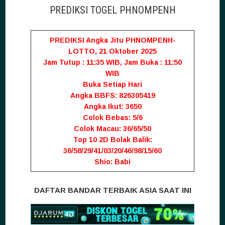
PREDIKSI TOGEL PHNOMPENH
PREDIKSI Angka Jitu PHNOMPENH-
LOTTO, 21 Oktober 2025
Jam Tutup : 11:35 WIB, Jam Buka : 11:50
WIB
Buka Setiap Hari
Angka BBFS: 826305419
Angka Ikut: 3650
Colok Bebas: 5/6
Colok Macau: 36/65/50
Top 10 2D Bolak Balik:
36/58/29/41/03/20/46/98/15/60
Shio: Babi
DAFTAR BANDAR TERBAIK ASIA SAAT INI