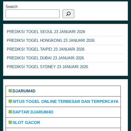
Search
PREDIKSI TOGEL SEOUL 23 JANUARI 2026
PREDIKSI TOGEL HONGKONG 23 JANUARI 2026
PREDIKSI TOGEL TAIPEI 23 JANUARI 2026
PREDIKSI TOGEL DUBAI 23 JANUARI 2026
PREDIKSI TOGEL SYDNEY 23 JANUARI 2026
DJARUM4D
SITUS TOGEL ONLINE TERBESAR DAN TERPERCAYA
DAFTAR DJARUM4D
SLOT GACOR