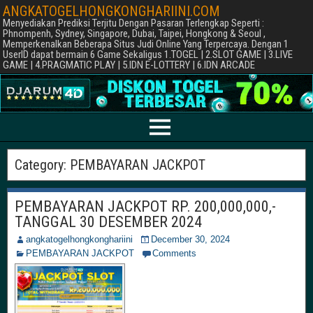
ANGKATOGELHONGKONGHARIINI.COM
Menyediakan Prediksi Terjitu Dengan Pasaran Terlengkap Seperti :
Phnompenh, Sydney, Singapore, Dubai, Taipei, Hongkong & Seoul ,
Memperkenalkan Beberapa Situs Judi Online Yang Terpercaya. Dengan 1
UserID dapat bermain 6 Game Sekaligus 1.TOGEL | 2.SLOT GAME | 3.LIVE
GAME | 4.PRAGMATIC PLAY | 5.IDN E-LOTTERY | 6.IDN ARCADE
Category:
PEMBAYARAN JACKPOT
PEMBAYARAN JACKPOT RP. 200,000,000,-
TANGGAL 30 DESEMBER 2024
angkatogelhongkonghariini
December 30, 2024
PEMBAYARAN JACKPOT
Comments