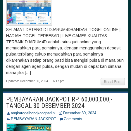
SELAMAT DATANG DI DJARUM4DBANDAR TOGEL ONLINE |
HADIAH TOGEL TERBESAR | LIVE GAMES KUALITAS
TERBAIK DJARUM4D adalah situs judi online yang
memudahkan para pemainnya, dengan menggunakan deposit
pulsa terbilang cukup memudahkan para pemainnya
dikarenakan setiap orang pasti bisa mengisi pulsa di mana pun
dengan agen agen pulsa, dengan mudah di dapat kan dimana
mana jika […]
Updated: December 30, 2024 — 6:17 pm
Read Post
PEMBAYARAN JACKPOT RP. 60,000,000,-
TANGGAL 30 DESEMBER 2024
angkatogelhongkonghariini
December 30, 2024
PEMBAYARAN JACKPOT
Comments