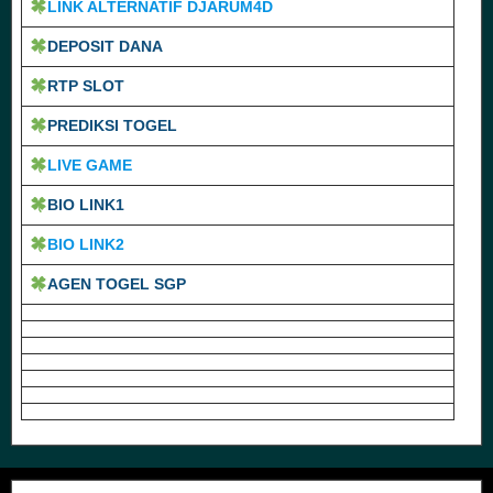
LINK ALTERNATIF DJARUM4D
DEPOSIT DANA
RTP SLOT
PREDIKSI TOGEL
LIVE GAME
BIO LINK1
BIO LINK2
AGEN TOGEL SGP