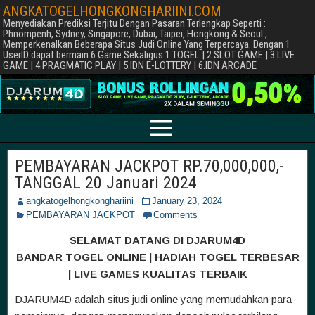
ANGKATOGELHONGKONGHARIINI.COM
Menyediakan Prediksi Terjitu Dengan Pasaran Terlengkap Seperti :
Phnompenh, Sydney, Singapore, Dubai, Taipei, Hongkong & Seoul ,
Memperkenalkan Beberapa Situs Judi Online Yang Terpercaya. Dengan 1
UserID dapat bermain 6 Game Sekaligus 1.TOGEL | 2.SLOT GAME | 3.LIVE
GAME | 4.PRAGMATIC PLAY | 5.IDN E-LOTTERY | 6.IDN ARCADE
PEMBAYARAN JACKPOT RP.70,000,000,-
TANGGAL 20 Januari 2024
angkatogelhongkonghariini
January 23, 2024
PEMBAYARAN JACKPOT
Comments
SELAMAT DATANG DI DJARUM4D
BANDAR TOGEL ONLINE | HADIAH TOGEL TERBESAR
| LIVE GAMES KUALITAS TERBAIK
DJARUM4D adalah situs judi online yang memudahkan para