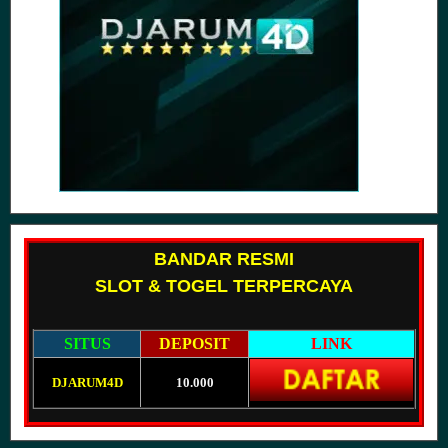
BANDAR RESMI
SLOT & TOGEL TERPERCAYA
SITUS
DEPOSIT
LINK
DJARUM4D
10.000