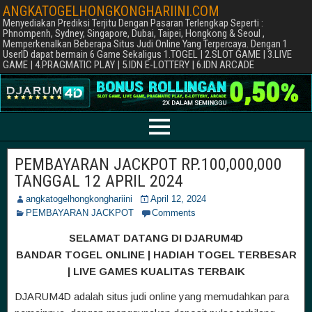
ANGKATOGELHONGKONGHARIINI.COM
Menyediakan Prediksi Terjitu Dengan Pasaran Terlengkap Seperti :
Phnompenh, Sydney, Singapore, Dubai, Taipei, Hongkong & Seoul ,
Memperkenalkan Beberapa Situs Judi Online Yang Terpercaya. Dengan 1
UserID dapat bermain 6 Game Sekaligus 1.TOGEL | 2.SLOT GAME | 3.LIVE
GAME | 4.PRAGMATIC PLAY | 5.IDN E-LOTTERY | 6.IDN ARCADE
PEMBAYARAN JACKPOT RP.100,000,000
TANGGAL 12 APRIL 2024
angkatogelhongkonghariini
April 12, 2024
PEMBAYARAN JACKPOT
Comments
SELAMAT DATANG DI DJARUM4D
BANDAR TOGEL ONLINE | HADIAH TOGEL TERBESAR
| LIVE GAMES KUALITAS TERBAIK
DJARUM4D adalah situs judi online yang memudahkan para