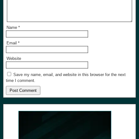
Name
*
Email
*
Website
Save my name, email, and website in this browser for the next
time I comment.