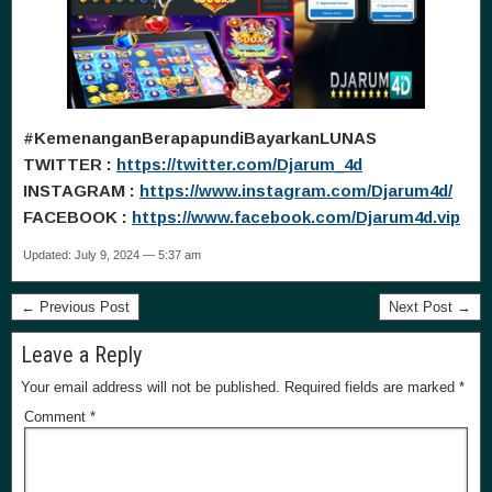
#KemenanganBerapapundiBayarkanLUNAS
TWITTER :
https://twitter.com/Djarum_4d
INSTAGRAM :
https://www.instagram.com/Djarum4d/
FACEBOOK :
https://www.facebook.com/Djarum4d.vip
Updated: July 9, 2024 — 5:37 am
← Previous Post
Next Post →
Leave a Reply
Your email address will not be published.
Required fields are marked
*
Comment
*