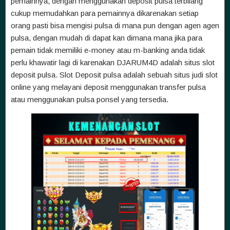
pemainnya, dengan menggunakan deposit pulsa terbilang
cukup memudahkan para pemainnya dikarenakan setiap
orang pasti bisa mengisi pulsa di mana pun dengan agen agen
pulsa, dengan mudah di dapat kan dimana mana jika para
pemain tidak memiliki e-money atau m-banking anda tidak
perlu khawatir lagi di karenakan DJARUM4D adalah situs slot
deposit pulsa. Slot Deposit pulsa adalah sebuah situs judi slot
online yang melayani deposit menggunakan transfer pulsa
atau menggunakan pulsa ponsel yang tersedia.