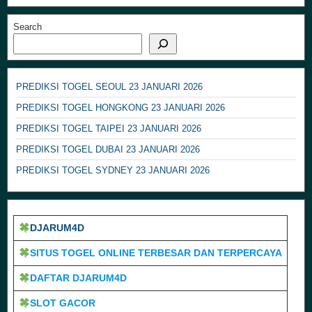
Search
PREDIKSI TOGEL SEOUL 23 JANUARI 2026
PREDIKSI TOGEL HONGKONG 23 JANUARI 2026
PREDIKSI TOGEL TAIPEI 23 JANUARI 2026
PREDIKSI TOGEL DUBAI 23 JANUARI 2026
PREDIKSI TOGEL SYDNEY 23 JANUARI 2026
DJARUM4D
SITUS TOGEL ONLINE TERBESAR DAN TERPERCAYA
DAFTAR DJARUM4D
SLOT GACOR