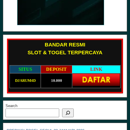
BANDAR RESMI
SLOT & TOGEL TERPERCAYA
SITUS
DEPOSIT
LINK
DJARUM4D
10.000
Search