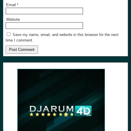
Email
*
Website
Save my name, email, and website in this browser for the next
time I comment.