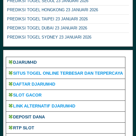
PREDIKSI TOGEL SEOUL 23 JANUARI 2026
PREDIKSI TOGEL HONGKONG 23 JANUARI 2026
PREDIKSI TOGEL TAIPEI 23 JANUARI 2026
PREDIKSI TOGEL DUBAI 23 JANUARI 2026
PREDIKSI TOGEL SYDNEY 23 JANUARI 2026
DJARUM4D
SITUS TOGEL ONLINE TERBESAR DAN TERPERCAYA
DAFTAR DJARUM4D
SLOT GACOR
LINK ALTERNATIF DJARUM4D
DEPOSIT DANA
RTP SLOT