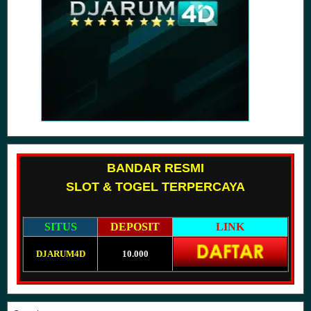
BANDAR RESMI
SLOT & TOGEL TERPERCAYA
SITUS
DEPOSIT
LINK
DJARUM4D
10.000