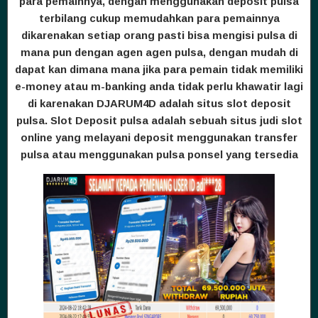
para pemainnya, dengan menggunakan deposit pulsa
terbilang cukup memudahkan para pemainnya
dikarenakan setiap orang pasti bisa mengisi pulsa di
mana pun dengan agen agen pulsa, dengan mudah di
dapat kan dimana mana jika para pemain tidak memiliki
e-money atau m-banking anda tidak perlu khawatir lagi
di karenakan DJARUM4D adalah situs slot deposit
pulsa. Slot Deposit pulsa adalah sebuah situs judi slot
online yang melayani deposit menggunakan transfer
pulsa atau menggunakan pulsa ponsel yang tersedia