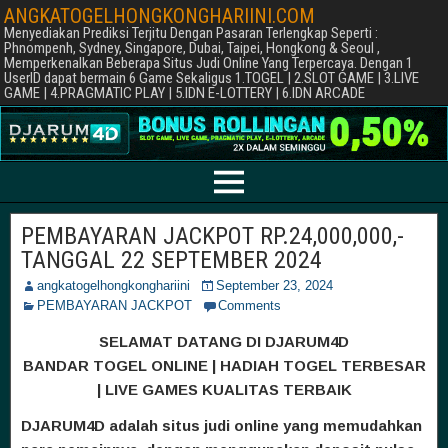
ANGKATOGELHONGKONGHARIINI.COM
Menyediakan Prediksi Terjitu Dengan Pasaran Terlengkap Seperti :
Phnompenh, Sydney, Singapore, Dubai, Taipei, Hongkong & Seoul ,
Memperkenalkan Beberapa Situs Judi Online Yang Terpercaya. Dengan 1
UserID dapat bermain 6 Game Sekaligus 1.TOGEL | 2.SLOT GAME | 3.LIVE
GAME | 4.PRAGMATIC PLAY | 5.IDN E-LOTTERY | 6.IDN ARCADE
PEMBAYARAN JACKPOT RP.24,000,000,-
TANGGAL 22 SEPTEMBER 2024
angkatogelhongkonghariini
September 23, 2024
PEMBAYARAN JACKPOT
Comments
SELAMAT DATANG DI DJARUM4D
BANDAR TOGEL ONLINE | HADIAH TOGEL TERBESAR
| LIVE GAMES KUALITAS TERBAIK
DJARUM4D adalah situs judi online yang memudahkan