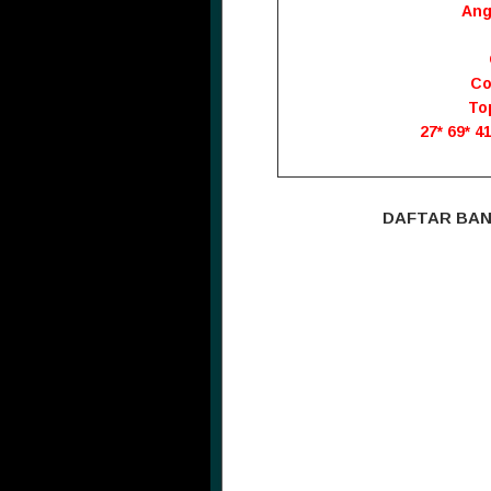
Ang
Co
To
27* 69* 41
DAFTAR BAND