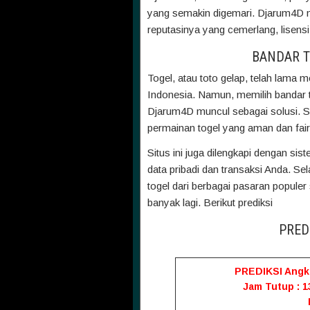
yang semakin digemari. Djarum4D me
reputasinya yang cemerlang, lisensi
BANDAR 
Togel, atau toto gelap, telah lama m
Indonesia. Namun, memilih bandar to
Djarum4D muncul sebagai solusi. 
permainan togel yang aman dan fair
Situs ini juga dilengkapi dengan s
data pribadi dan transaksi Anda. Se
togel dari berbagai pasaran popule
banyak lagi. Berikut prediksi
PRED
PREDIKSI Angka
Jam Tutup : 1