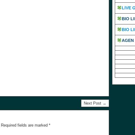
LIVE 
BIO L
BIO L
AGEN
Next Post →
Required fields are marked
*