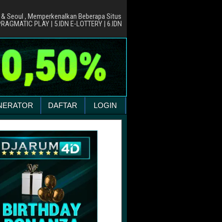
g & Seoul , Memperkenalkan Beberapa Situs
.PRAGMATIC PLAY | 5.IDN E-LOTTERY | 6.IDN
NERATOR
DAFTAR
LOGIN