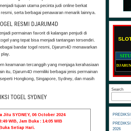
njadi tujuan utama pecinta judi online berkat
 resmi, serta berbagai penawaran menarik lainnya.
TOGEL RESMI DJARUM4D
enjadi permainan favorit di kalangan penjudi di
SLO
gel yang tepat bisa menjadi tantangan tersendiri.
Sebagai bandar togel resmi, Djarum4D menawarkan
 play.
SITU
istem keamanan tercanggih yang menjaga kerahasiaan
DJARU
lain itu, Djarum4D memiliki berbagai jenis permainan
r seperti Hongkong, Singapore, Sydney, dan masih
Search
IKSI TOGEL SYDNEY
 Jitu SYDNEY, 06 October 2024
PREDIKSI
3:49 WIB, Jam Buka : 14:05 WIB
PREDIKSI
Buka Setiap Hari.
2026