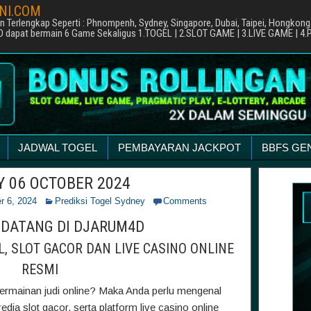
NI.COM
n Terlengkap Seperti : Phnompenh, Sydney, Singapore, Dubai, Taipei, Hongkon
rID dapat bermain 6 Game Sekaligus 1.TOGEL | 2.SLOT GAME | 3.LIVE GAME | 4
JADWAL TOGEL
PEMBAYARAN JACKPOT
BBFS GE
Y 06 OCTOBER 2024
r 6, 2024
Prediksi Togel Sydney
Comments
 DATANG DI DJARUM4D
, SLOT GACOR DAN LIVE CASINO ONLINE
RESMI
rmainan judi online? Maka Anda perlu mengenal
dia slot gacor, serta platform live casino online