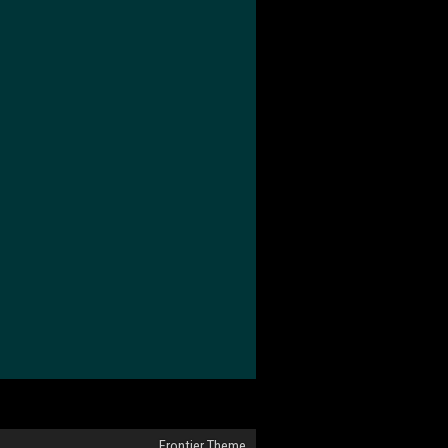
Frontier Theme