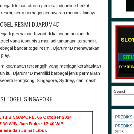
njadi tujuan utama pecinta judi online berkat
 resmi, serta berbagai penawaran menarik lainnya.
TOGEL RESMI DJARUM4D
enjadi permainan favorit di kalangan penjudi di
SLO
gel yang tepat bisa menjadi tantangan tersendiri.
Sebagai bandar togel resmi, Djarum4D menawarkan
 play.
SITU
istem keamanan tercanggih yang menjaga kerahasiaan
DJARU
lain itu, Djarum4D memiliki berbagai jenis permainan
r seperti Hongkong, Singapore, Sydney, dan masih
Search
SI TOGEL SINGAPORE
Jitu SINGAPORE, 06 October 2024
PREDIKSI
7:30 WIB, Jam Buka : 17:40 WIB
PREDIKSI
Selasa dan Jumat Libur.
2026