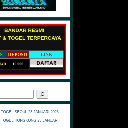
BANDAR RESMI
T & TOGEL TERPERCAYA
S
DEPOSIT
LINK
M4D
10.000
 TOGEL SEOUL 23 JANUARI 2026
 TOGEL HONGKONG 23 JANUARI