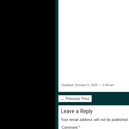
Updated: October 6, 2024 — 1:48 am
← Previous Post
Leave a Reply
Your email address will not be published.
Comment
*