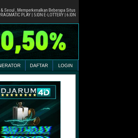
g & Seoul , Memperkenalkan Beberapa Situs
.PRAGMATIC PLAY | 5.IDN E-LOTTERY | 6.IDN
NERATOR
DAFTAR
LOGIN