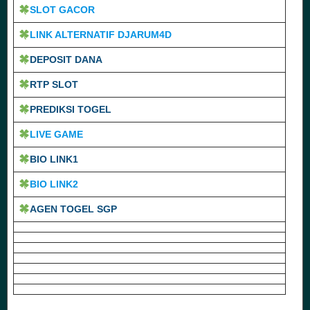
SLOT GACOR
LINK ALTERNATIF DJARUM4D
DEPOSIT DANA
RTP SLOT
PREDIKSI TOGEL
LIVE GAME
BIO LINK1
BIO LINK2
AGEN TOGEL SGP