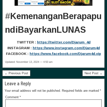
#
KemenanganBerapapu
ndiBayarkanLUNAS
TWITTER :
https://twitter.com/Djarum_4d
INSTAGRAM :
https://www.instagram.com/Djarum4d
FACEBOOK :
https://www.facebook.com/Djarum4d.vip
Updated: November 13, 2024 — 4:50 am
← Previous Post
Next Post →
Leave a Reply
Your email address will not be published.
Required fields are marked
*
Comment
*